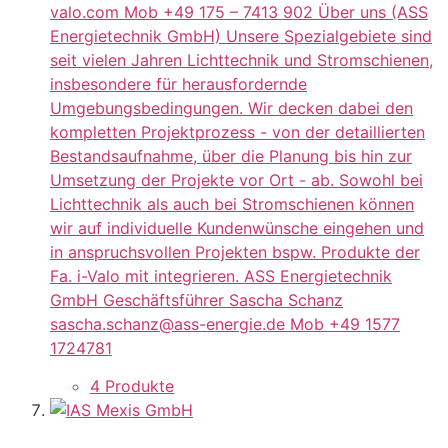
valo.com Mob +49 175 – 7413 902 Über uns (ASS
Energietechnik GmbH) Unsere Spezialgebiete sind
seit vielen Jahren Lichttechnik und Stromschienen,
insbesondere für herausfordernde
Umgebungsbedingungen. Wir decken dabei den
kompletten Projektprozess - von der detaillierten
Bestandsaufnahme, über die Planung bis hin zur
Umsetzung der Projekte vor Ort - ab. Sowohl bei
Lichttechnik als auch bei Stromschienen können
wir auf individuelle Kundenwünsche eingehen und
in anspruchsvollen Projekten bspw. Produkte der
Fa. i-Valo mit integrieren. ASS Energietechnik
GmbH Geschäftsführer Sascha Schanz
sascha.schanz@ass-energie.de Mob +49 1577
1724781
4 Produkte