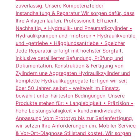
zuverlässig. Unsere Kompetenzfelder
Instandhaltung & Reparatur Wir sorgen dafür, dass
Ihre Anlagen laufen. Professionell. Effizient.
Nachhaltig. • Hydraulik- und Pneumatikzylinder •
Hydraulikpumpen und -motoren • Hydraulikventile
und -getriebe • Hägglundsantriebe • Speicher
Jede Reparatur erfolgt mit höchster Sorgfalt,
inklusive detaillierter Befundung, Prüfung und
Dokumentation. Konstruktion & Fertigung von
Zylindern une Aggregaten Hydraulikzylinder und
komplette Hydraulikaggregate fertigen wir seit
über 50 Jahren selbst – weltweit im Einsatz,
bewährt unter härtesten Bedingungen. Unsere
Produkte stehen für: • Langlebigkeit • Präzision •
hohe Leistungsfähigkeit • kundenindividuelle
Anpassung Vom Prototyp bis zur Serienfertigung,
wir setzen Ihre Anforderungen um. Mobiler Service
& Vor-Ort-Diagnose Stillstand kostet. Wir sorgen