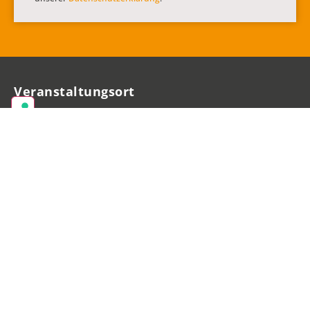
Veranstaltungsort
Messe Dortmund
Rheinlanddamm 200
44139 Dortmund
Deutschland
Veranstalter
Easyfairs Deutschland GmbH
Balanstraße 73, Haus 8
81541 München
Deutschland