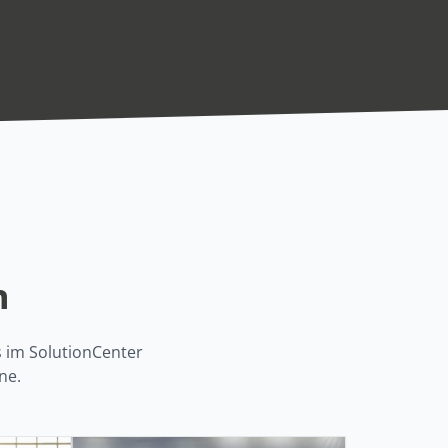
n
s im SolutionCenter
ne.