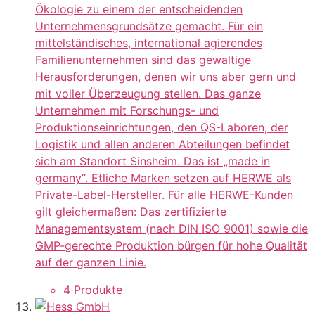
Ökologie zu einem der entscheidenden
Unternehmensgrundsätze gemacht. Für ein
mittelständisches, international agierendes
Familienunternehmen sind das gewaltige
Herausforderungen, denen wir uns aber gern und
mit voller Überzeugung stellen. Das ganze
Unternehmen mit Forschungs- und
Produktionseinrichtungen, den QS-Laboren, der
Logistik und allen anderen Abteilungen befindet
sich am Standort Sinsheim. Das ist „made in
germany“. Etliche Marken setzen auf HERWE als
Private-Label-Hersteller. Für alle HERWE-Kunden
gilt gleichermaßen: Das zertifizierte
Managementsystem (nach DIN ISO 9001) sowie die
GMP-gerechte Produktion bürgen für hohe Qualität
auf der ganzen Linie.
4 Produkte