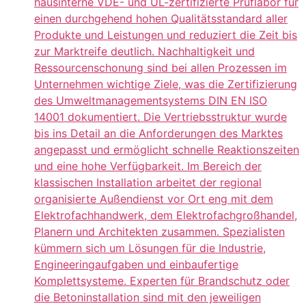
hausinterne VDE- und UL-zertifizierte Prüflabor für
einen durchgehend hohen Qualitätsstandard aller
Produkte und Leistungen und reduziert die Zeit bis
zur Marktreife deutlich. Nachhaltigkeit und
Ressourcenschonung sind bei allen Prozessen im
Unternehmen wichtige Ziele, was die Zertifizierung
des Umweltmanagementsystems DIN EN ISO
14001 dokumentiert. Die Vertriebsstruktur wurde
bis ins Detail an die Anforderungen des Marktes
angepasst und ermöglicht schnelle Reaktionszeiten
und eine hohe Verfügbarkeit. Im Bereich der
klassischen Installation arbeitet der regional
organisierte Außendienst vor Ort eng mit dem
Elektrofachhandwerk, dem Elektrofachgroßhandel,
Planern und Architekten zusammen. Spezialisten
kümmern sich um Lösungen für die Industrie,
Engineeringaufgaben und einbaufertige
Komplettsysteme. Experten für Brandschutz oder
die Betoninstallation sind mit den jeweiligen