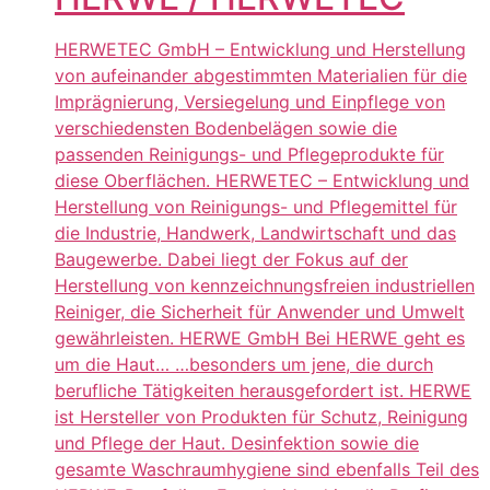
HERWETEC GmbH – Entwicklung und Herstellung
von aufeinander abgestimmten Materialien für die
Imprägnierung, Versiegelung und Einpflege von
verschiedensten Bodenbelägen sowie die
passenden Reinigungs- und Pflegeprodukte für
diese Oberflächen. HERWETEC – Entwicklung und
Herstellung von Reinigungs- und Pflegemittel für
die Industrie, Handwerk, Landwirtschaft und das
Baugewerbe. Dabei liegt der Fokus auf der
Herstellung von kennzeichnungsfreien industriellen
Reiniger, die Sicherheit für Anwender und Umwelt
gewährleisten. HERWE GmbH Bei HERWE geht es
um die Haut… …besonders um jene, die durch
berufliche Tätigkeiten herausgefordert ist. HERWE
ist Hersteller von Produkten für Schutz, Reinigung
und Pflege der Haut. Desinfektion sowie die
gesamte Waschraumhygiene sind ebenfalls Teil des