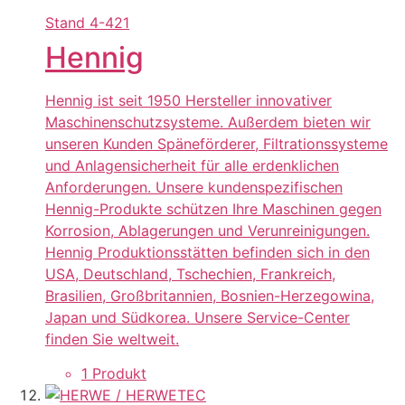
Stand
4-421
Hennig
Hennig ist seit 1950 Hersteller innovativer
Maschinenschutzsysteme. Außerdem bieten wir
unseren Kunden Späneförderer, Filtrationssysteme
und Anlagensicherheit für alle erdenklichen
Anforderungen. Unsere kundenspezifischen
Hennig-Produkte schützen Ihre Maschinen gegen
Korrosion, Ablagerungen und Verunreinigungen.
Hennig Produktionsstätten befinden sich in den
USA, Deutschland, Tschechien, Frankreich,
Brasilien, Großbritannien, Bosnien-Herzegowina,
Japan und Südkorea. Unsere Service-Center
finden Sie weltweit.
1 Produkt