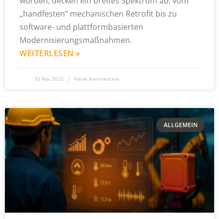
wurden, decken ein breites Spektrum ab: vom
„handfesten“ mechanischen Retrofit bis zu
software- und plattformbasierten
Modernisierungsmaßnahmen.
WEITERLESEN »
30 Mai 2025
Keine Kommentare
ALLGEMEIN