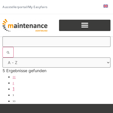
Ausstellerportal/My Easyfairs
5 Ergebnisse gefunden
‹‹
‹
1
›
››