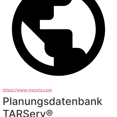
https://www.yncoris.com
Planungsdatenbank
TARServ®