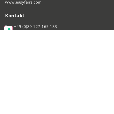
www.easyfairs.com
Kontakt
Tel.: +49 (0)89 127 165 133
maintenance-dortmund@easyfairs.com
Folgen Sie uns auch auf LinkedIn
© 2026 Easyfairs Group
|
Press room
|
Careers
|
General terms &
conditions
|
Privacy policy
|
Cookie policy
|
Imprint