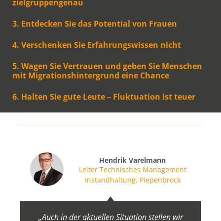
zielgruppengenau
3. Entdecken Sie das Potential von Frauen
4. Verschenken Sie Erfahrungswissen nicht
5. Wagen Sie Vertrauen und geben Sie Menschen
mit Migrationshintergrund eine Chance
6. Halten Sie gute Leute – Fluktuation ist teuer
Hendrik Varelmann
Leiter Technisches Management
Instandhaltung, Piepenbrock
„Auch in der aktuellen Situation stellen wir