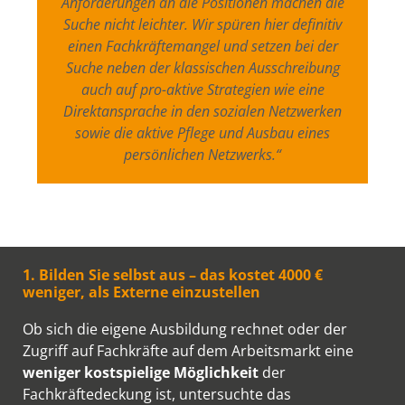
Anforderungen an die Positionen machen die
Suche nicht leichter. Wir spüren hier definitiv
einen Fachkräftemangel und setzen bei der
Suche neben der klassischen Ausschreibung
auch auf pro-aktive Strategien wie eine
Direktansprache in den sozialen Netzwerken
sowie die aktive Pflege und Ausbau eines
persönlichen Netzwerks.“
1. Bilden Sie selbst aus – das kostet 4000 €
weniger, als Externe einzustellen
Ob sich die eigene Ausbildung rechnet oder der
Zugriff auf Fachkräfte auf dem Arbeitsmarkt eine
weniger kostspielige Möglichkeit
der
Fachkräftedeckung ist, untersuchte das