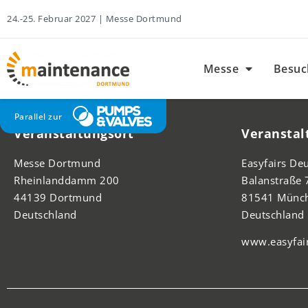
24.-25. Februar 2027 | Messe Dortmund
Messe
Besuc
Parallel zur
Veranstaltungsort
Veranstal
Messe Dortmund
Easyfairs D
Rheinlanddamm 200
Balanstraße 
44139 Dortmund
81541 Münc
Deutschland
Deutschland
www.easyfai