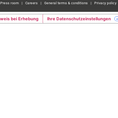
Press room
|
Careers
|
General terms & conditions
|
Privacy policy
weis bei Erhebung
Ihre Datenschutzeinstellungen