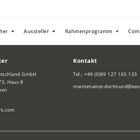
her
Aussteller
Rahmenprogramm
Com
ter
Kontakt
eutschland GmbH
Tel.: +49 (0)89 127 165 133
73, Haus 8
maintenance-dortmund@easy
hen
rs.com