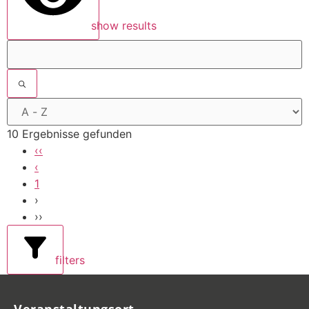
show results
10 Ergebnisse gefunden
‹‹
‹
1
›
››
filters