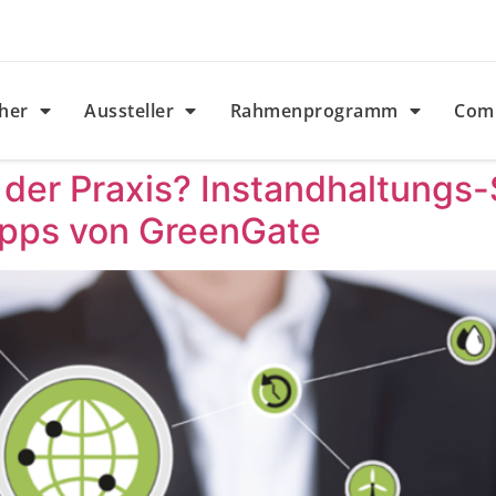
her
Aussteller
Rahmenprogramm
Com
n der Praxis? Instandhaltungs
ipps von GreenGate