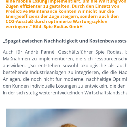
eine mobile Lösung implementiert, um die Wartung von
Zügen effizienter zu gestalten. Durch den Einsatz von
Predictive Maintenance konnten wir nicht nur die
Energieeffizienz der Züge steigern, sondern auch den
CO2-Ausstoß durch optimierte Wartungszyklen
verringern.“ Bild: Spie Rodias GmbH
„Spagat zwischen Nachhaltigkeit und Kostenbewussts
Auch für André Panné, Geschäftsführer Spie Rodias, be
Maßnahmen zu implementieren, die sich ressourcenscho
auswirken. „So entstehen sowohl ökologische als auch 
bestehende Industrieanlagen zu integrieren, die die Na
Anlagen, die noch nicht für moderne, nachhaltige Optimi
den Kunden individuelle Lösungen zu entwickeln, die den
In der sich stetig weiterentwickelnden Wirtschaftslandsc