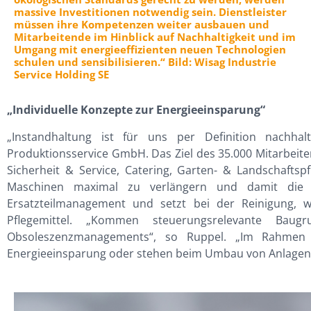
massive Investitionen notwendig sein. Dienstleister
müssen ihre Kompetenzen weiter ausbauen und
Mitarbeitende im Hinblick auf Nachhaltigkeit und im
Umgang mit energieeffizienten neuen Technologien
schulen und sensibilisieren.“ Bild: Wisag Industrie
Service Holding SE
„Individuelle Konzepte zur Energieeinsparung“
„Instandhaltung ist für uns per Definition nachhal
Produktionsservice GmbH. Das Ziel des 35.000 Mitarbeite
Sicherheit & Service, Catering, Garten- & Landschaft
Maschinen maximal zu verlängern und damit die Anla
Ersatzteilmanagement und setzt bei der Reinigung, 
Pflegemittel. „Kommen steuerungsrelevante Baug
Obsoleszenzmanagements“, so Ruppel. „Im Rahmen d
Energieeinsparung oder stehen beim Umbau von Anlagen a