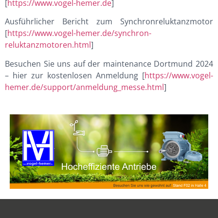
[
https://www.vogel-hemer.de
]
Ausführlicher Bericht zum Synchronreluktanzmotor
[
https://www.vogel-hemer.de/synchron-
reluktanzmotoren.html
]
Besuchen Sie uns auf der maintenance Dortmund 2024
– hier zur kostenlosen Anmeldung [
https://www.vogel-
hemer.de/support/anmeldung_messe.html
]