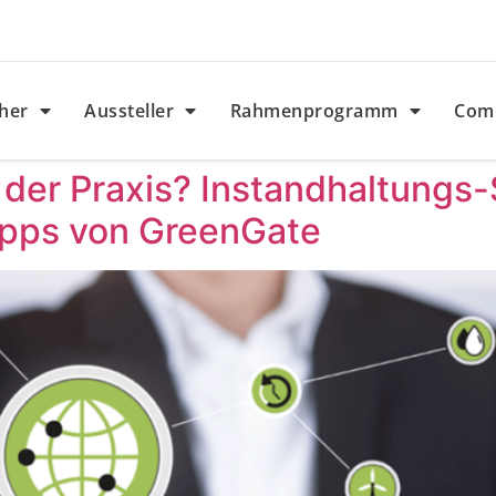
her
Aussteller
Rahmenprogramm
Com
n der Praxis? Instandhaltungs
ipps von GreenGate