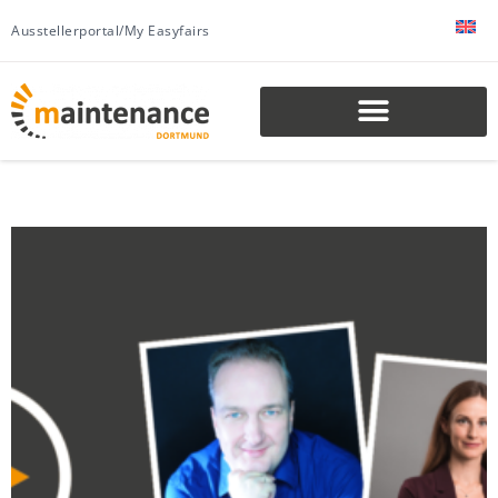
Ausstellerportal/My Easyfairs